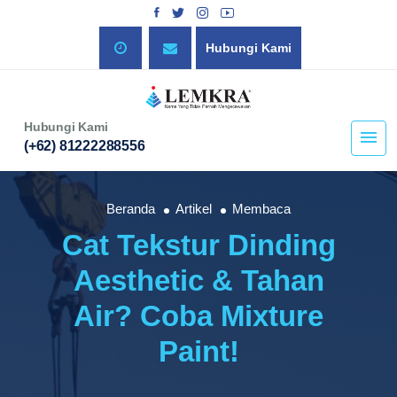
Hubungi Kami
Hubungi Kami
(+62) 81222288556
Beranda
Artikel
Membaca
Cat Tekstur Dinding
Aesthetic & Tahan
Air? Coba Mixture
Paint!