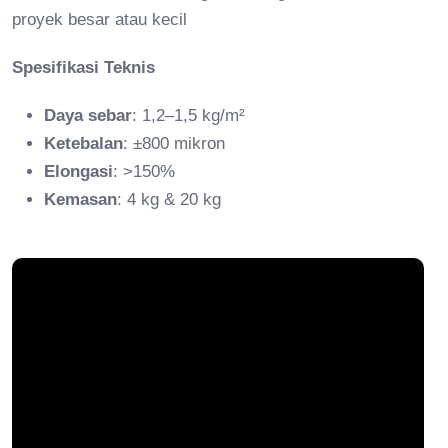
proyek besar atau kecil
Spesifikasi Teknis
Daya sebar
: 1,2–1,5 kg/m²
Ketebalan
: ±800 mikron
Elongasi
: >150%
Kemasan
: 4 kg & 20 kg