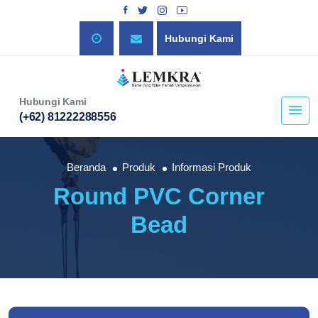
Hubungi Kami
Hubungi Kami
(+62) 81222288556
Beranda
Produk
Informasi Produk
Round PVC Corner
Bead