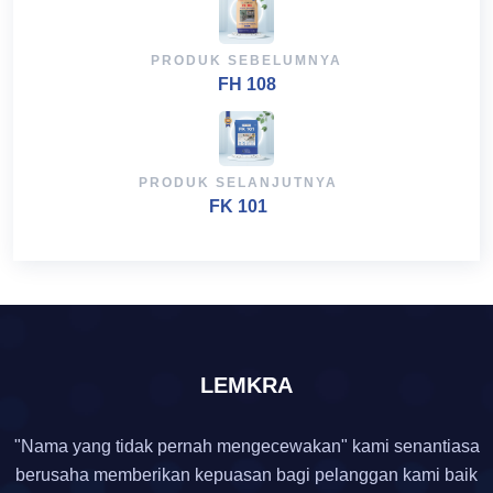
PRODUK SEBELUMNYA
FH 108
PRODUK SELANJUTNYA
FK 101
LEMKRA
"Nama yang tidak pernah mengecewakan" kami senantiasa
berusaha memberikan kepuasan bagi pelanggan kami baik